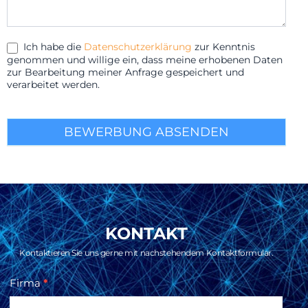
Ich habe die
Datenschutzerklärung
zur Kenntnis
genommen und willige ein, dass meine erhobenen Daten
zur Bearbeitung meiner Anfrage gespeichert und
verarbeitet werden.
BEWERBUNG ABSENDEN
KONTAKT
Kontaktieren Sie uns gerne mit nachstehendem Kontaktformular.
KONTAKT
Firma
*