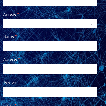
Anrede
*
Name
*
Adresse
*
Telefon
Email
*